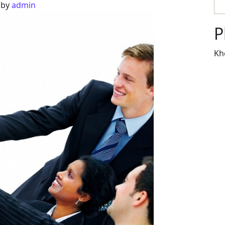
)
by
admin
P
Kh