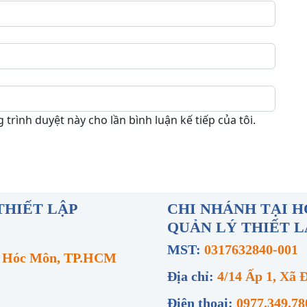
 trình duyệt này cho lần bình luận kế tiếp của tôi.
THIẾT LẬP
CHI NHÁNH TẠI H
QUẢN LÝ THIẾT L
MST:
0317632840-001
ện Hóc Môn, TP.HCM
Địa chỉ:
4/14 Ấp 1, Xã
Điện thoại:
0977.349.78