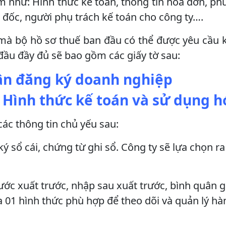
m như: Hình thức kế toán, thông tin hóa đơn, p
 đốc, người phụ trách kế toán cho công ty….
mà bộ hồ sơ thuế ban đầu có thể được yêu cầu 
ầu đầy đủ sẽ bao gồm các giấy tờ sau:
ận đăng ký doanh nghiệp
n Hình thức kế toán và sử dụng 
các thông tin chủ yếu sau:
ý sổ cái, chứng từ ghi sổ. Công ty sẽ lựa chọn ra
ớc xuất trước, nhập sau xuất trước, bình quân g
a 01 hình thức phù hợp để theo dõi và quản lý h