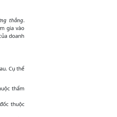
ờng thẳng
.
m gia vào
 của doanh
au. Cụ thể
thuộc thẩm
 đốc thuộc