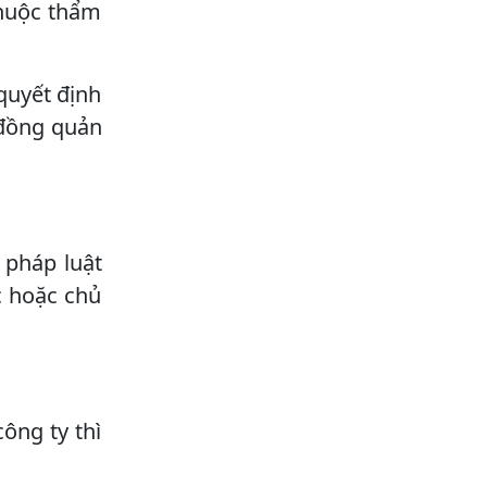
thuộc thẩm
 quyết định
 đồng quản
 pháp luật
c hoặc chủ
ông ty thì