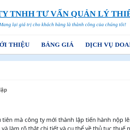
Y TNHH TƯ VẤN QUẢN LÝ THI
Mang lại giá trị cho khách hàng là thành công của chúng tôi!
ỚI THIỆU
BẢNG GIÁ
DỊCH VỤ DOA
lập
u tiên mà công ty mới thành lập tiến hành nộp l
 và làm rõ thật chi tiết và cụ thể về thủ tục thuế n