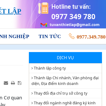
Hotline tư vấn:
ẾT LẬP
0977 349 780
tuvanthietlap@gmail.com
NH NGHIỆP
TIN TỨC
0977.349.780
DỊCH VỤ
Thành lập công ty
Thành lập Chi nhánh, Văn phòng đại
diện, Địa điểm kinh doanh
Thay đổi địa chỉ trụ sở công ty
ên Cơ quan
Thay đổi ngành nghề đăng ký kinh
ày.