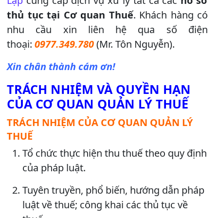
Lập
cung cấp dịch vụ xử lý tất cả các
hồ sơ
thủ tục tại Cơ quan Thuế
. Khách hàng có
nhu cầu xin liên hệ qua số điện
thoại:
0977.349.780
(Mr. Tôn Nguyễn).
Xin chân thành cám ơn!
TRÁCH NHIỆM VÀ QUYỀN HẠN
CỦA CƠ QUAN QUẢN LÝ THUẾ
TRÁCH NHIỆM CỦA CƠ QUAN QUẢN LÝ
THUẾ
Tổ chức thực hiện thu thuế theo quy định
của pháp luật.
Tuyên truyền, phổ biến, hướng dẫn pháp
luật về thuế; công khai các thủ tục về